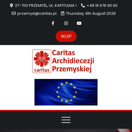
37-700 PRZEMYŚL, UL. KAPITULNA 1
+48 16 676 90 60
przemysl@caritas.pl
Thursday, 6th August 2026
SKLEP
Carit
Strona Caritas
Archidiecezji
Archidie
Przemyskiej –
pomoc
Przemys
potrzebującym
dzieła
miłosierdzia