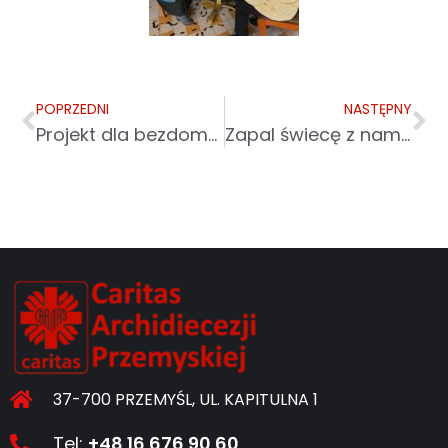
POPRZEDNI
NASTĘPNY
Projekt dla bezdomnych, pielgrzymka do Częstochowy i noclegowania w Leżajsku
Zapal świecę z nami – startuje kolejna edycja Wigilijnego Dzieła Pomocy Dzieciom
37-700 PRZEMYŚL, UL. KAPITULNA 1
Tel:
+48 16 676 90 60