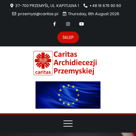
37-700 PRZEMYŚL, UL. KAPITULNA 1
+48 16 676 90 60
przemysl@caritas.pl
Thursday, 6th August 2026
SKLEP
Carit
Strona Caritas
Archidiecezji
Archidie
Przemyskiej –
pomoc
Przemys
potrzebującym
dzieła
miłosierdzia