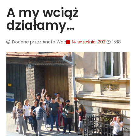
A my wciąż
działamy…
Dodane przez
Aneta Wac
14 września, 2021
15:18