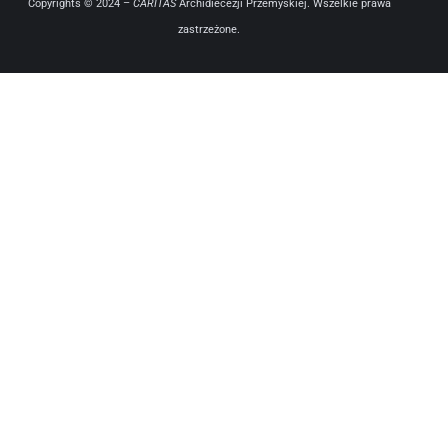
Copyrights © 2024 –
CARITAS
Archidiecezji Przemyskiej. Wszelkie prawa
zastrzeżone.