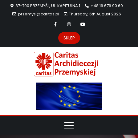
37-700 PRZEMYŚL, UL. KAPITULNA 1
+48 16 676 90 60
przemysl@caritas.pl
Thursday, 6th August 2026
SKLEP
Carit
Strona Caritas
Archidiecezji
Archidie
Przemyskiej –
pomoc
Przemys
potrzebującym
dzieła
miłosierdzia