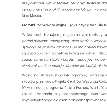
też powinien być w formie
,
żeby być lustrem dla
symptomy stresu jak dysocjowanie lub zbytnia emoc
Nina Mocior.
Motylki i zabawa w wojnę – jak uczyć dzieci się 
W Centrach trenuje się między innymi metody r
podać dzieciom trochę wody, albo zrobić ćwiczenia
sytuacja, że grali akurat w coś i jedno z dzieci krzycz
są wyizolowane, najchętniej bawią się same – S
tar
zdane same na siebie i bardzo trudno jest im się
klockami, to nie budują już domów, jak kiedyś, ale 
Wojna na Ukrainie stworzyła ogromną potrzebę w
skutków przemocy. Projekt Centrów Wsparcia Rodzi
RP w ramach programu Polska Pomoc. Wartość pom
zakresu wsparcia psychospołecznego skierow
psychologicznego dla osób z niepełnosprawnością