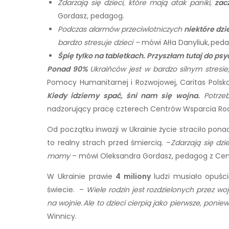
Zdarzają się dzieci, które mają atak paniki,
zac
Gordasz, pedagog.
Podczas alarmów przeciwlotniczych
niektóre dzi
bardzo stresuje dzieci –
mówi Ałła Danyliuk, ped
Śpię tylko na tabletkach. Przyszłam tutaj do psy
Ponad 90%
Ukraińców jest w bardzo silnym stresi
Pomocy Humanitarnej i Rozwojowej, Caritas Polsk
Kiedy idziemy spać, śni nam się wojna.
Potrze
nadzorujący pracę czterech Centrów Wsparcia Rod
Od początku inwazji w Ukrainie życie straciło pon
to realny strach przed śmiercią. –
Zdarzają się dzi
mamy
– mówi Oleksandra Gordasz, pedagog z Cen
W Ukrainie prawie
4 miliony
ludzi musiało opuśc
świecie. –
Wiele rodzin jest rozdzielonych przez wojn
na wojnie. Ale to dzieci cierpią jako pierwsze, poni
Winnicy.