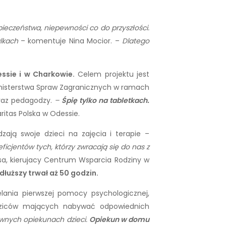
ieczeństwa, niepewności co do przyszłości.
alkach
– komentuje Nina Mocior. –
Dlatego
essie i w Charkowie
.
Celem projektu jest
 Ministerstwa Spraw Zagranicznych w ramach
oraz pedagodzy.
–
Śpię tylko na tabletkach.
aritas Polska w Odessie.
dzają swoje dzieci na zajęcia i terapie –
cjentów tych, którzy zwracają się do nas z
ssa, kierujacy Centrum Wsparcia Rodziny w
dłuższy trwał aż 50 godzin.
elania pierwszej pomocy psychologicznej,
odziców mających nabywać odpowiednich
ównych opiekunach dzieci.
Opiekun w domu