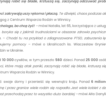
zynają robić się blade, krztuszą się, zaczynają odczuwać pr
eci zakrywają uszy rękoma i płaczą.
Te dźwięki, chaos podczas al
agog z Centrum Wsparcia Rodzin w Winnicy.
chologa, bo chcę żyć!
–
mówi Natalia, lat 65, korzystająca z usł
e, boryka się z jakimiś trudnościami w obszarze zdrowia psychic
a. –
C
hodzi tu na przykład o zdiagnozowane PTSD, zaburzenia lę
bujemy pomocy –
mówi o Ukraińcach ks. Wiaczesław Gryniewi
zin w Ukrainie.
ad
10 000
cywilów, w tym przeszło
560
dzieci. Ponad
25 000
osób
eci, które mają atak paniki, zaczynają robić się blade, krztusz
trum Wsparcia Rodzin w Winnicy.
ić swoje domy i przenieść się wewnątrz kraju. Ponad
6 milio
ę i przez granice wiele rodzin się rozpadło. Jest wiele kobiet z dz
eważ przechodzą przez to wszystko dużo bardziej –
mówi Ałła Danyl