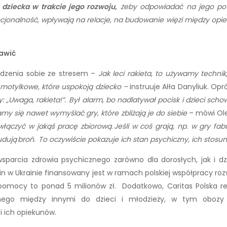
 dziecka w trakcie jego rozwoju,
żeby odpowiadać na jego pot
jonalność, wpływają na relacje, na budowanie więzi między opiek
bawić
adzenia sobie ze stresem –
Jak leci rakieta, to używamy technik
 motylkowe, które uspokoją dziecko –
instruuje Ałła Danyliuk. Opr
y: „Uwaga, rakieta!”.
Był alarm, bo nadlatywał pocisk i dzieci sch
amy się nawet wymyślać gry, które zbliżają je do siebie
– mówi Ol
 włączyć w jakąś pracę zbiorową
.
Jeśli w coś grają, np. w gry fab
budują broń. To oczywiście pokazuje ich stan psychiczny, ich stosu
sparcia zdrowia psychicznego zarówno dla dorosłych, jak i d
n w Ukrainie finansowany jest w ramach polskiej współpracy ro
ocy to ponad 5 milionów zł. Dodatkowo, Caritas Polska reali
anego między innymi do dzieci i młodzieży, w tym obozy
 i ich opiekunów.