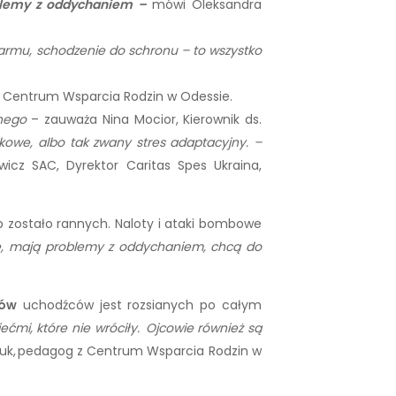
oblemy z oddychaniem –
mówi Oleksandra
armu, schodzenie do schronu – to wszystko
ug Centrum Wsparcia Rodzin w Odessie.
znego
– zauważa Nina Mocior, Kierownik ds.
kowe, albo tak zwany stres adaptacyjny. –
cz SAC, Dyrektor Caritas Spes Ukraina,
 zostało rannych. Naloty i ataki bombowe
ą się, mają problemy z oddychaniem, chcą do
nów
uchodźców jest rozsianych po całym
iećmi, które nie wróciły.
Ojcowie również są
iuk, pedagog z Centrum Wsparcia Rodzin w