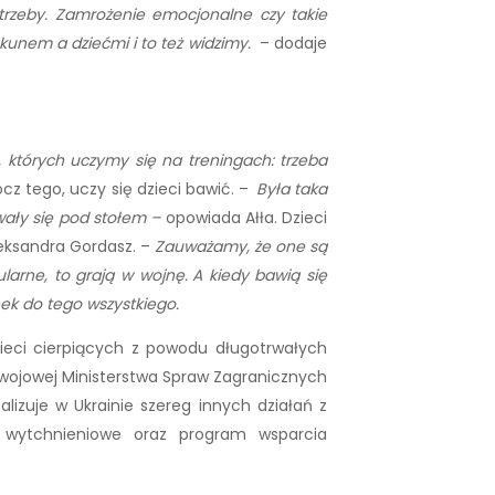
rzeby. Zamrożenie emocjonalne czy takie
unem a dziećmi i to też widzimy.
– dodaje
, których uczymy się na treningach: trzeba
ócz tego, uczy się dzieci bawić. –
Była taka
owały się pod stołem –
opowiada Ałła. Dzieci
eksandra Gordasz. –
Zauważamy, że one są
ularne, to grają w wojnę.
A kiedy bawią się
nek do tego wszystkiego.
zieci cierpiących z powodu długotrwałych
zwojowej Ministerstwa Spraw Zagranicznych
zuje w Ukrainie szereg innych działań z
 wytchnieniowe oraz program wsparcia