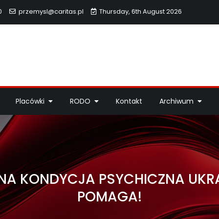
0
przemysl@caritas.pl
Thursday, 6th August 2026
hidiecezji Przemyskiej
idiecezji Przemyskiej – pomoc potrzebującym, dzieła miłosierdzi
Placówki
RODO
Kontakt
Archiwum
LNA KONDYCJA PSYCHICZNA UKR
POMAGA!