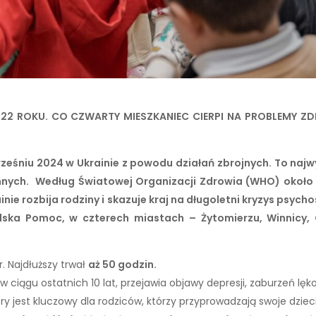
022 ROKU. CO CZWARTY MIESZKANIEC CIERPI NA PROBLEMY Z
ześniu 2024 w Ukrainie z powodu działań zbrojnych. To najw
 rannych. Według Światowej Organizacji Zdrowia (WHO) około
inie rozbija rodziny i skazuje kraj na długoletni kryzys psyc
olska Pomoc,
w czterech miastach – Żytomierzu, Winnicy, 
r. Najdłuższy trwał
aż 50 godzin.
w ciągu ostatnich 10 lat, przejawia objawy depresji, zaburzeń l
ry jest kluczowy dla rodziców, którzy przyprowadzają swoje dzieci 