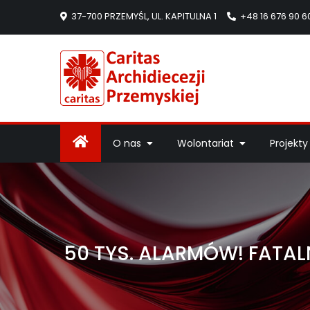
37-700 PRZEMYŚL, UL. KAPITULNA 1
+48 16 676 90 6
Caritas Arc
Strona Caritas Arch
O nas
Wolontariat
Projekty
50 TYS. ALARMÓW! FATA