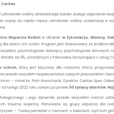
e Caritas
 członkowie rodziny doświadczają bardzo dużego zagrożenia bezp
rzez wojnę, bo często męscy członkowie rodziny uczestniczą w w
bne.
ntra Wsparcia Rodzin
w Ukrainie:
w Żytomierzu, Winnicy, Od
ej dla dzieci i ich rodzin. Program jest finansowany ze środków
cjaliści, psychologowie dziecięcy, psychologowie dorosłych 
Natalia, lat 65, uchodźczyni z Pokrowska, korzystająca z usług C
w schron,
który jest kluczowy dla rodziców, którzy przyprowa
st przede wszystkim bezpieczeństwo naszych pracowników i benefi
chron
. – mówi ks. Piotr Rosochacki, Dyrektor Caritas Spes Ode
e od lutego 2022 roku zawyło już prawie
50 tysięcy alarmów
.
Naj
ychologicznego i jego dynamiki, przede wszystkim metod udzi
iętych traumą wojenną. Planowane są grupy wsparcia dla r
ryzysie. –
Trzeba pamiętać o mamach, o babciach, czyli tych gł