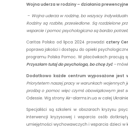
Wojna uderza w rodziny – działania prewencyjn
–
Wojna uderza w rodzinę, bo wszyscy indywidualni
Rodziny są rozbite, przesiedlone. Są rozdzielone p
wsparcie i pomoc psychologiczna są bardzo potrze
Caritas Polska od lipca 2024 prowadzi
cztery
Ce
poprawa jakości i dostępu do opieki psychologiczn
programu Polska Pomoc. W placówkach pracują spe
Przyszłam tutaj do psychologa, bo chcę żyć
–
mówi 
Dodatkowo każde centrum wyposażone jest 
Priorytetem naszej pracy w warunkach wojennych je
prośbą o pomoc więc czymś obowiązkowym jest s
Odessie. Wg strony Air-alarms.in.ua w całej Ukraini
Specjaliści są szkoleni w obszarach kryzysu ps
interwencji kryzysowej i wsparcia osób dotkn
umiejętności wychowawczych i wsparcia dzieci w k